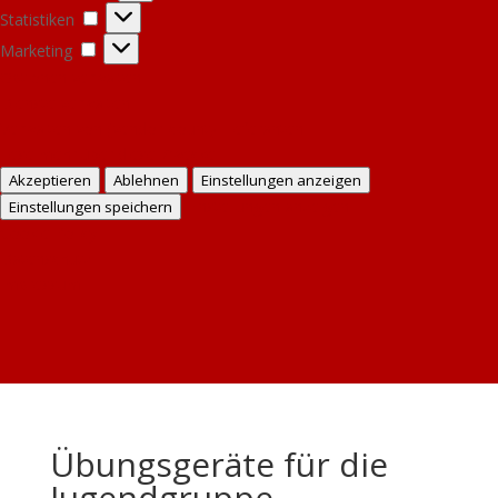
Statistiken
Statistiken
Marketing
Marketing
Optionen verwalten
Dienste verwalten
Verwalten von {vendor_count}-Lieferanten
Lese mehr über diese Zwecke
Akzeptieren
Ablehnen
Einstellungen anzeigen
Einstellungen anzeigen
Einstellungen speichern
Cookie Policy
Datenschutz
Impressum
Übungsgeräte für die
Jugendgruppe