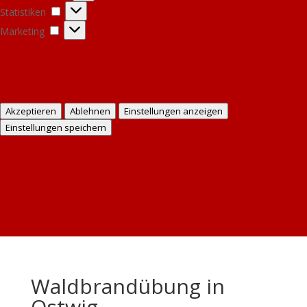
Statistiken
Statistiken
Marketing
Marketing
Optionen verwalten
Dienste verwalten
Verwalten von {vendor_count}-Lieferanten
Lese mehr über diese Zwecke
Akzeptieren
Ablehnen
Einstellungen anzeigen
Einstellungen anzeigen
Einstellungen speichern
Cookie Policy
Datenschutz
Impressum
Waldbrandübung in
Ostwig