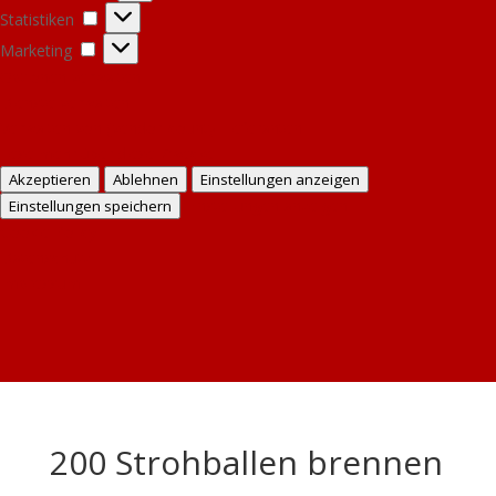
Statistiken
Statistiken
Marketing
Marketing
Optionen verwalten
Dienste verwalten
Verwalten von {vendor_count}-Lieferanten
Lese mehr über diese Zwecke
Akzeptieren
Ablehnen
Einstellungen anzeigen
Einstellungen anzeigen
Einstellungen speichern
Cookie Policy
Datenschutz
Impressum
200 Strohballen brennen