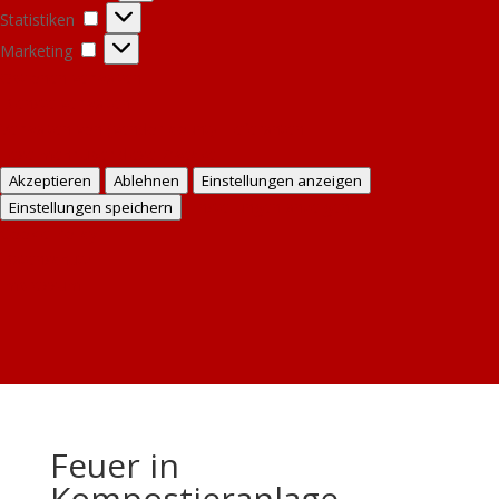
Statistiken
Statistiken
Marketing
Marketing
Optionen verwalten
Dienste verwalten
Verwalten von {vendor_count}-Lieferanten
Lese mehr über diese Zwecke
Akzeptieren
Ablehnen
Einstellungen anzeigen
Einstellungen anzeigen
Einstellungen speichern
Cookie Policy
Datenschutz
Impressum
Feuer in
Kompostieranlage