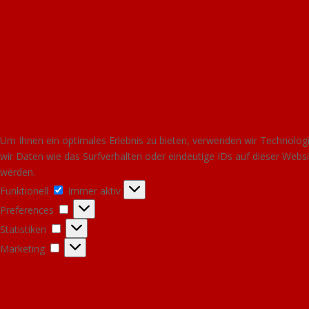
Um Ihnen ein optimales Erlebnis zu bieten, verwenden wir Technolo
wir Daten wie das Surfverhalten oder eindeutige IDs auf dieser Web
werden.
Funktionell
Funktionell
Immer aktiv
Preferences
Preferences
Statistiken
Statistiken
Marketing
Marketing
Optionen verwalten
Dienste verwalten
Verwalten von {vendor_count}-Lieferanten