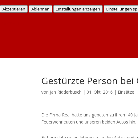
Lese mehr über diese Zwecke
Akzeptieren
Ablehnen
Einstellungen anzeigen
Einstellungen sp
Cookie Policy
Datenschutz
Impressum
Gestürzte Person bei 
von
Jan Ridderbusch
|
01. Okt. 2016
|
Einsätze
Die Firma Real hatte uns gebeten zu ihrem 40 Jä
Feuerwehrleuten und unseren beiden Autos hin.
Es herrschte reges Interesse an den Autos und uns