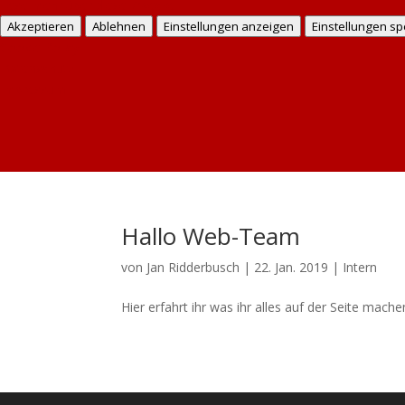
Lese mehr über diese Zwecke
Akzeptieren
Ablehnen
Einstellungen anzeigen
Einstellungen sp
Cookie Policy
Datenschutz
Impressum
Hallo Web-Team
von
Jan Ridderbusch
|
22. Jan. 2019
|
Intern
Hier erfahrt ihr was ihr alles auf der Seite mach