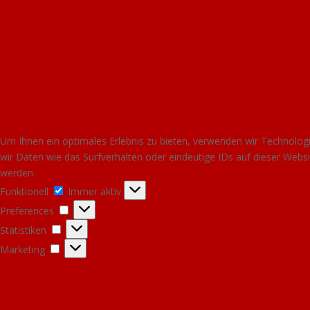
Um Ihnen ein optimales Erlebnis zu bieten, verwenden wir Technolo
wir Daten wie das Surfverhalten oder eindeutige IDs auf dieser Web
werden.
Funktionell
Funktionell
Immer aktiv
Preferences
Preferences
Statistiken
Statistiken
Marketing
Marketing
Optionen verwalten
Dienste verwalten
Verwalten von {vendor_count}-Lieferanten